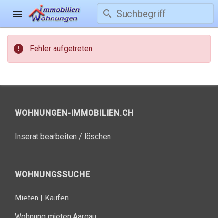
search
menu
error
Fehler aufgetreten
WOHNUNGEN-IMMOBILIEN.CH
Inserat bearbeiten / löschen
WOHNUNGSSUCHE
Mieten
|
Kaufen
Wohnung mieten Aargau