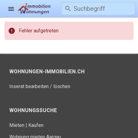
search
menu
error
Fehler aufgetreten
WOHNUNGEN-IMMOBILIEN.CH
Inserat bearbeiten / löschen
WOHNUNGSSUCHE
Mieten
|
Kaufen
Wohnung mieten Aargau