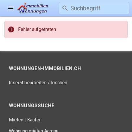
search
menu
error
Fehler aufgetreten
WOHNUNGEN-IMMOBILIEN.CH
Inserat bearbeiten / löschen
WOHNUNGSSUCHE
Mieten
|
Kaufen
Wohnung mieten Aargau