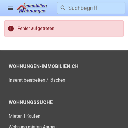
search
menu
error
Fehler aufgetreten
WOHNUNGEN-IMMOBILIEN.CH
Inserat bearbeiten / löschen
WOHNUNGSSUCHE
Mieten
|
Kaufen
Wohnung mieten Aargau