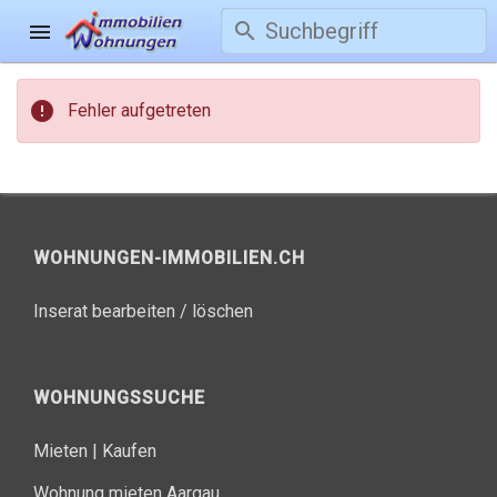
search
menu
error
Fehler aufgetreten
WOHNUNGEN-IMMOBILIEN.CH
Inserat bearbeiten / löschen
WOHNUNGSSUCHE
Mieten
|
Kaufen
Wohnung mieten Aargau