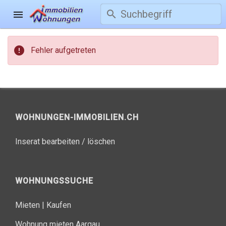
search
menu
error
Fehler aufgetreten
WOHNUNGEN-IMMOBILIEN.CH
Inserat bearbeiten / löschen
WOHNUNGSSUCHE
Mieten
|
Kaufen
Wohnung mieten Aargau