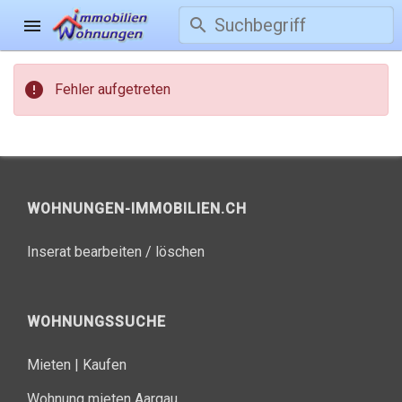
search
menu
error
Fehler aufgetreten
WOHNUNGEN-IMMOBILIEN.CH
Inserat bearbeiten / löschen
WOHNUNGSSUCHE
Mieten
|
Kaufen
Wohnung mieten Aargau