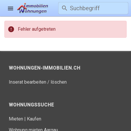
search
menu
error
Fehler aufgetreten
WOHNUNGEN-IMMOBILIEN.CH
Inserat bearbeiten / löschen
WOHNUNGSSUCHE
Mieten
|
Kaufen
Wohnung mieten Aargau