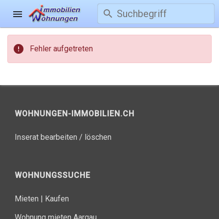
search
menu
error
Fehler aufgetreten
WOHNUNGEN-IMMOBILIEN.CH
Inserat bearbeiten / löschen
WOHNUNGSSUCHE
Mieten
|
Kaufen
Wohnung mieten Aargau