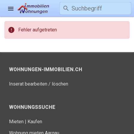
search
menu
error
Fehler aufgetreten
WOHNUNGEN-IMMOBILIEN.CH
Inserat bearbeiten / löschen
WOHNUNGSSUCHE
Mieten
|
Kaufen
Wohnung mieten Aargau