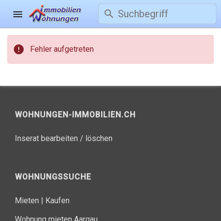
search
menu
error
Fehler aufgetreten
WOHNUNGEN-IMMOBILIEN.CH
Inserat bearbeiten / löschen
WOHNUNGSSUCHE
Mieten
|
Kaufen
Wohnung mieten Aargau