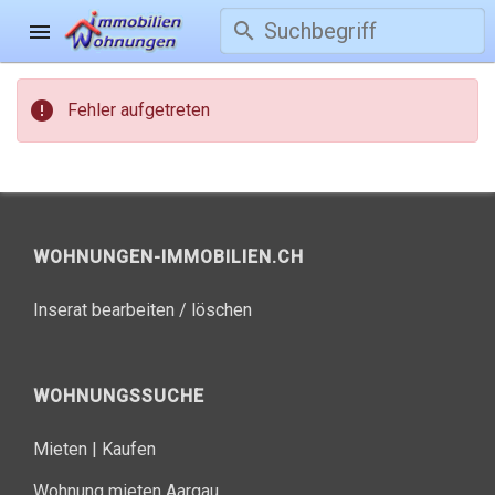
search
menu
error
Fehler aufgetreten
WOHNUNGEN-IMMOBILIEN.CH
Inserat bearbeiten / löschen
WOHNUNGSSUCHE
Mieten
|
Kaufen
Wohnung mieten Aargau