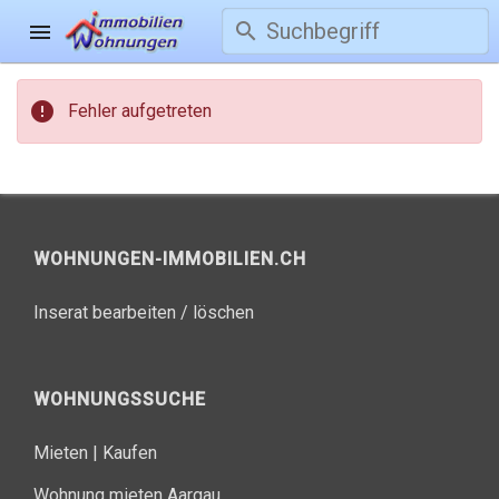
search
menu
error
Fehler aufgetreten
WOHNUNGEN-IMMOBILIEN.CH
Inserat bearbeiten / löschen
WOHNUNGSSUCHE
Mieten
|
Kaufen
Wohnung mieten Aargau